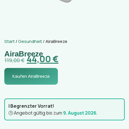
Start
/
Gesundheit
/ AiraBreeze
AiraBreeze
44,00
€
119,00
€
Kaufen AiraBreeze
ℹ️ Begrenzter Vorrat!
🕒 Angebot gültig bis zum
9. August 2026
.