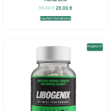
58,00
€
29,00
€
Kaufen Hondroine
Angebot!