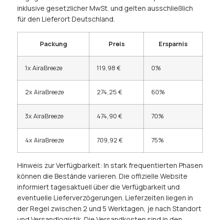
inklusive gesetzlicher MwSt. und gelten ausschließlich
für den Lieferort Deutschland.
Packung
Preis
Ersparnis
1x AiraBreeze
119,98 €
0%
2x AiraBreeze
274,25 €
60%
3x AiraBreeze
474,90 €
70%
4x AiraBreeze
709,92 €
75%
Hinweis zur Verfügbarkeit: In stark frequentierten Phasen
können die Bestände variieren. Die offizielle Website
informiert tagesaktuell über die Verfügbarkeit und
eventuelle Lieferverzögerungen. Lieferzeiten liegen in
der Regel zwischen 2 und 5 Werktagen, je nach Standort
und Versandlogistik. Die Versandkosten sind in den