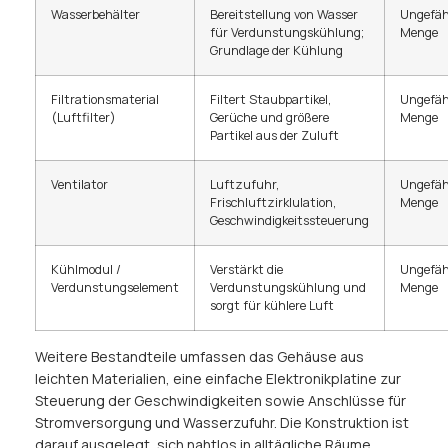
Wasserbehälter
Bereitstellung von Wasser
Ungefäh
für Verdunstungskühlung;
Menge
Grundlage der Kühlung
Filtrationsmaterial
Filtert Staubpartikel,
Ungefäh
(Luftfilter)
Gerüche und größere
Menge
Partikel aus der Zuluft
Ventilator
Luftzufuhr,
Ungefäh
Frischluftzirklulation,
Menge
Geschwindigkeitssteuerung
Kühlmodul /
Verstärkt die
Ungefäh
Verdunstungselement
Verdunstungskühlung und
Menge
sorgt für kühlere Luft
Weitere Bestandteile umfassen das Gehäuse aus
leichten Materialien, eine einfache Elektronikplatine zur
Steuerung der Geschwindigkeiten sowie Anschlüsse für
Stromversorgung und Wasserzufuhr. Die Konstruktion ist
darauf ausgelegt, sich nahtlos in alltägliche Räume