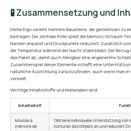
🧪 Zusammensetzung und Inha
Derila Ergo vereint mehrere Bausteine, die gemeinsam zu e
beitragen. Die zentrale Rolle spielt die Memory-Schaum-Tec
Nacken anpasst und Druckpunkte reduziert. Zusätzlich sorg
die Temperatur während der Nacht stabil bleibt. Der Bezug
das Paket ab, damit auch Allergiker eine angenehme Schla
Zusammenspiel dieser Elemente schafft eine Unterstützung, 
natürliche Ausrichtung zurückzufinden, auch wenn man in 
verweilt.
Wichtige Inhaltsstoffe und Materialien sind:
Inhaltsstoff
Funkt
Mousse à
Gibt eine individuelle Unterstützung von 
mémoire de
Konturen des Körpers an und reduziert Dru