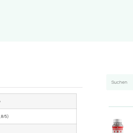
o
8/5)