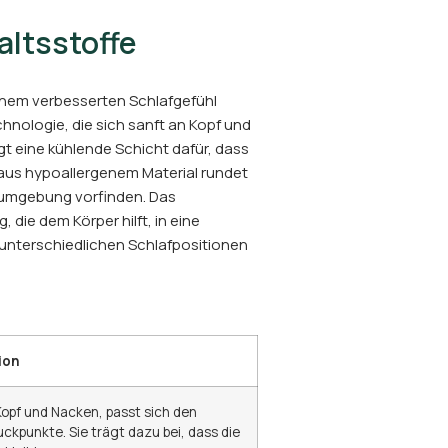
ltsstoffe
inem verbesserten Schlafgefühl
hnologie, die sich sanft an Kopf und
t eine kühlende Schicht dafür, dass
 aus hypoallergenem Material rundet
fumgebung vorfinden. Das
die dem Körper hilft, in eine
unterschiedlichen Schlafpositionen
ion
Kopf und Nacken, passt sich den
ckpunkte. Sie trägt dazu bei, dass die