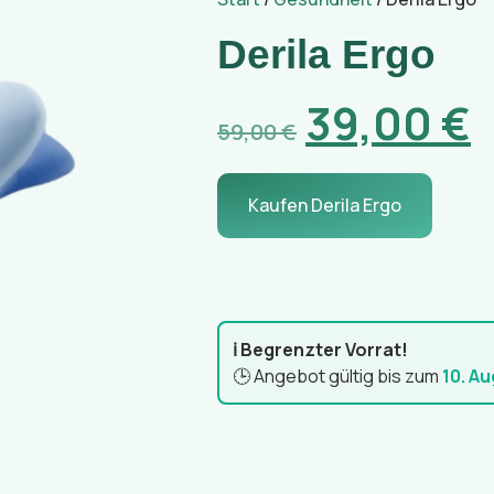
Derila Ergo
39,00
€
59,00
€
Kaufen Derila Ergo
ℹ️ Begrenzter Vorrat!
🕒 Angebot gültig bis zum
10. A