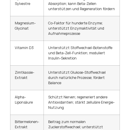
Sylvestre
Absorption; kann Beta-Zellen
unterstützen und Regeneration fördern
Magnesium-
Co-Faktor für hunderte Enzyme;
Glycinat
unterstützt Enzymaktivität und
Aufnahmeprozesse
Vitamin D3
Unterstützt Stoffwechsel-Botenstoffe
und Beta-Zell-Funktion; moduliert
Insulin-Sekretion
Zimtkassie-
Unterstützt Glukose-Stoffwechsel
Extrakt
durch natürliche Prozesse; fördert
Balance
Alpha-
Schützt Nerven; regeneriert andere
Liponsäure
Antioxidantien; stärkt zelluläre Energie-
Nutzung
Bittermelonen-
Beitrag zum normalen
Extrakt
Zuckerstoffwechsel; unterstützt