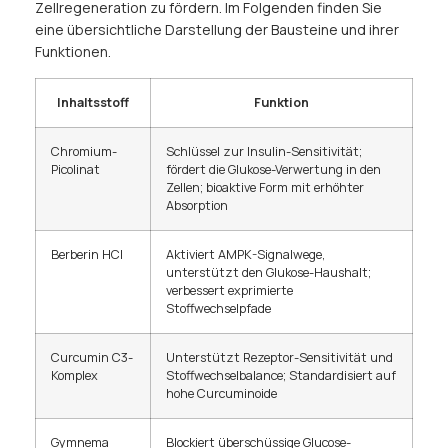
Zellregeneration zu fördern. Im Folgenden finden Sie
eine übersichtliche Darstellung der Bausteine und ihrer
Funktionen.
Inhaltsstoff
Funktion
Chromium-
Schlüssel zur Insulin-Sensitivität;
Picolinat
fördert die Glukose-Verwertung in den
Zellen; bioaktive Form mit erhöhter
Absorption
Berberin HCl
Aktiviert AMPK-Signalwege,
unterstützt den Glukose-Haushalt;
verbessert exprimierte
Stoffwechselpfade
Curcumin C3-
Unterstützt Rezeptor-Sensitivität und
Komplex
Stoffwechselbalance; Standardisiert auf
hohe Curcuminoide
Gymnema
Blockiert überschüssige Glucose-