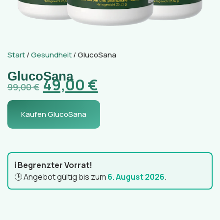
Start
/
Gesundheit
/ GlucoSana
GlucoSana
49,00
€
99,00
€
Kaufen GlucoSana
ℹ️ Begrenzter Vorrat!
🕒 Angebot gültig bis zum
6. August 2026
.