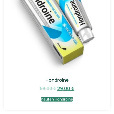
Hondroine
58,00
€
29,00
€
Kaufen Hondroine