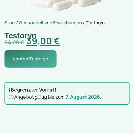
Start
/
Gesundheit von Erwachsenen
/ Testoryn
Testoryn
39,00
€
84,00
€
Kaufen Testoryn
ℹ️ Begrenzter Vorrat!
🕒 Angebot gültig bis zum
7. August 2026
.