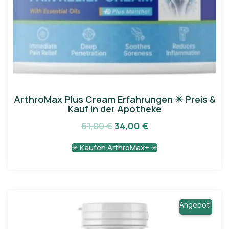
ArthroMax Plus Cream Erfahrungen ✴️ Preis &
Kauf in der Apotheke
61,00
€
34,00
€
✴️ Kaufen ArthroMax+ ✴️
Angebot!