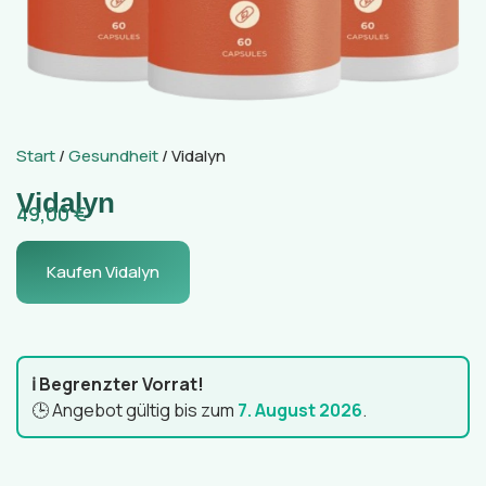
Start
/
Gesundheit
/ Vidalyn
Vidalyn
49,00
€
Kaufen Vidalyn
ℹ️ Begrenzter Vorrat!
🕒 Angebot gültig bis zum
7. August 2026
.