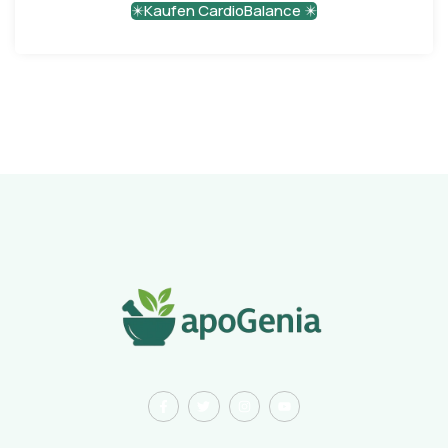
✴️Kaufen CardioBalance ✴️