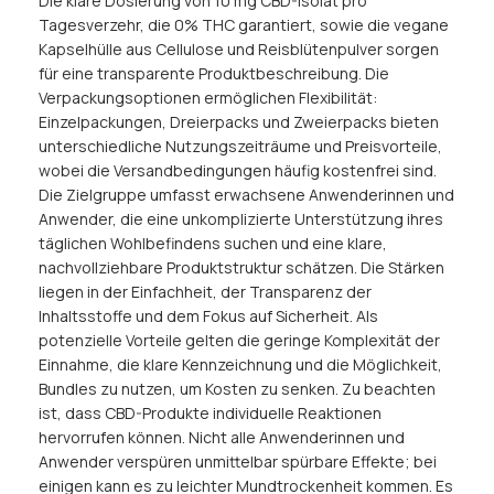
Die klare Dosierung von 10 mg CBD-Isolat pro
Tagesverzehr, die 0% THC garantiert, sowie die vegane
Kapselhülle aus Cellulose und Reisblütenpulver sorgen
für eine transparente Produktbeschreibung. Die
Verpackungsoptionen ermöglichen Flexibilität:
Einzelpackungen, Dreierpacks und Zweierpacks bieten
unterschiedliche Nutzungszeiträume und Preisvorteile,
wobei die Versandbedingungen häufig kostenfrei sind.
Die Zielgruppe umfasst erwachsene Anwenderinnen und
Anwender, die eine unkomplizierte Unterstützung ihres
täglichen Wohlbefindens suchen und eine klare,
nachvollziehbare Produktstruktur schätzen. Die Stärken
liegen in der Einfachheit, der Transparenz der
Inhaltsstoffe und dem Fokus auf Sicherheit. Als
potenzielle Vorteile gelten die geringe Komplexität der
Einnahme, die klare Kennzeichnung und die Möglichkeit,
Bundles zu nutzen, um Kosten zu senken. Zu beachten
ist, dass CBD-Produkte individuelle Reaktionen
hervorrufen können. Nicht alle Anwenderinnen und
Anwender verspüren unmittelbar spürbare Effekte; bei
einigen kann es zu leichter Mundtrockenheit kommen. Es