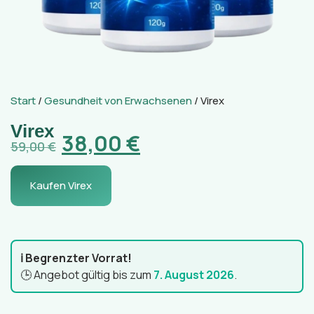
Start
/
Gesundheit von Erwachsenen
/ Virex
Virex
38,00
€
59,00
€
Kaufen Virex
ℹ️ Begrenzter Vorrat!
🕒 Angebot gültig bis zum
7. August 2026
.