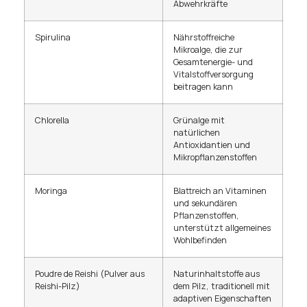
Abwehrkräfte
Spirulina
Nährstoffreiche
Mikroalge, die zur
Gesamtenergie- und
Vitalstoffversorgung
beitragen kann
Chlorella
Grünalge mit
natürlichen
Antioxidantien und
Mikropflanzenstoffen
Moringa
Blattreich an Vitaminen
und sekundären
Pflanzenstoffen,
unterstützt allgemeines
Wohlbefinden
Poudre de Reishi (Pulver aus
Naturinhaltstoffe aus
Reishi-Pilz)
dem Pilz, traditionell mit
adaptiven Eigenschaften