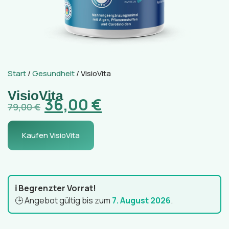
Start
/
Gesundheit
/ VisioVita
VisioVita
36,00
€
79,00
€
Kaufen VisioVita
ℹ️ Begrenzter Vorrat!
🕒 Angebot gültig bis zum
7. August 2026
.