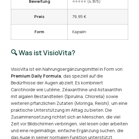
Bewertung
⭐⭐⭐⭐⭐ (4,8/5)
Preis
79,95 €
Form
Kapseln
🔍 Was ist VisioVita?
VisioVita ist ein Nahrungsergänzungsmittel in Form von
Premium Daily Formula
, das speziell auf die
Bedürfnisse der Augen abzielt. Es kombiniert
Carotinoide wie Lutéine, Zéaxanthine und Astaxanthin
mit algalen Bestandteilen (Spirulina, Chlorella) sowie
weiteren pflanzlichen Zutaten (Moringa, Reishi), um eine
praktische Unterstützung im Alltag zu bieten. Die
Zusammensetzung richtet sich an Menschen, die viel
Zeit vor Bildschirmen verbringen, viel lesen oder arbeiten
und eine regelmäßige, einfache Ergänzung suchen, die
das Auge in seiner normalen Funktion unterstützt.