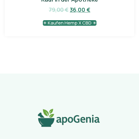
79,00
€
36,00
€
✴️ Kaufen Hemp X CBD ✴️