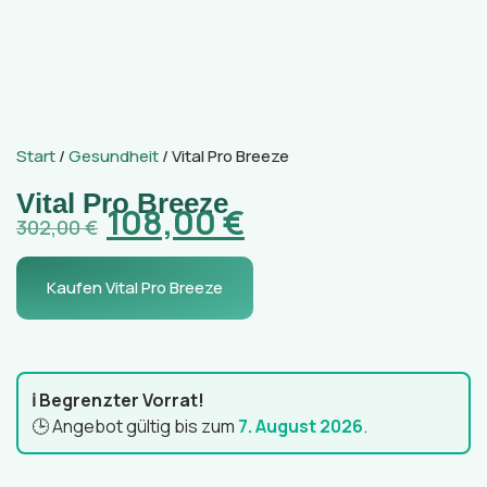
Start
/
Gesundheit
/ Vital Pro Breeze
Vital Pro Breeze
108,00
€
302,00
€
Kaufen Vital Pro Breeze
ℹ️ Begrenzter Vorrat!
🕒 Angebot gültig bis zum
7. August 2026
.