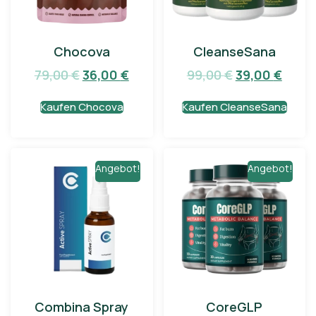
Chocova
CleanseSana
79,00
€
36,00
€
99,00
€
39,00
€
Kaufen Chocova
Kaufen CleanseSana
Angebot!
Angebot!
Combina Spray
CoreGLP