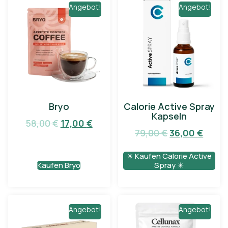
Angebot!
Angebot!
Bryo
Calorie Active Spray
Kapseln
58,00
€
17,00
€
79,00
€
36,00
€
✴️ Kaufen Calorie Active
Kaufen Bryo
Spray ✴️
Angebot!
Angebot!