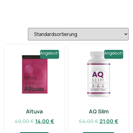
Angebot!
Angebot!
Altuva
AQ Slim
49,00
€
14,00
€
64,00
€
21,00
€