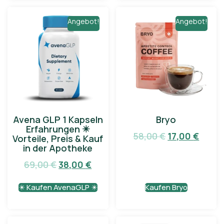
Angebot!
Angebot!
Avena GLP 1 Kapseln
Bryo
Erfahrungen ✴️
58,00
€
17,00
€
Vorteile, Preis & Kauf
in der Apotheke
69,00
€
38,00
€
✴️ Kaufen AvenaGLP ✴️
Kaufen Bryo