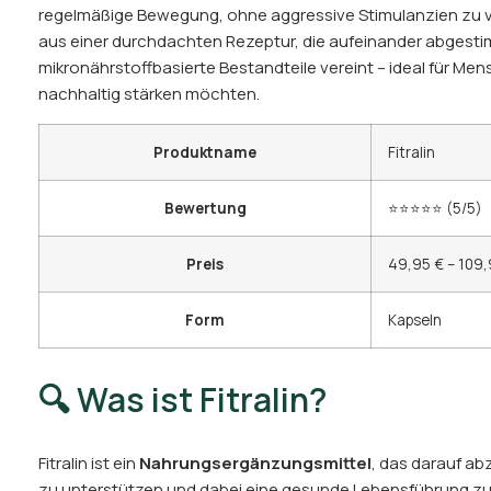
regelmäßige Bewegung, ohne aggressive Stimulanzien zu v
aus einer durchdachten Rezeptur, die aufeinander abgesti
mikronährstoffbasierte Bestandteile vereint – ideal für Men
nachhaltig stärken möchten.
Produktname
Fitralin
Bewertung
⭐⭐⭐⭐⭐ (5/5)
Preis
49,95 € – 109,
Form
Kapseln
🔍 Was ist Fitralin?
Fitralin ist ein
Nahrungsergänzungsmittel
, das darauf ab
zu unterstützen und dabei eine gesunde Lebensführung zu f