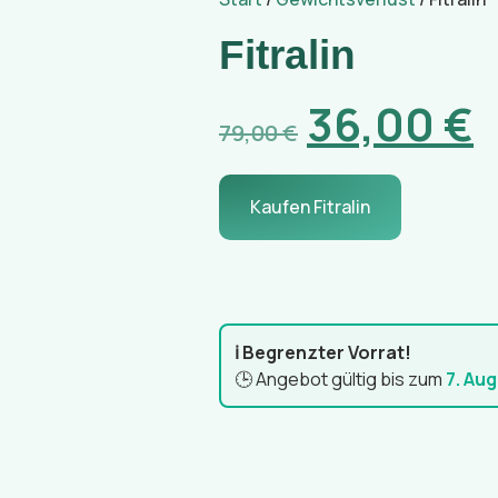
Fitralin
36,00
€
79,00
€
Kaufen Fitralin
ℹ️ Begrenzter Vorrat!
🕒 Angebot gültig bis zum
7. Au