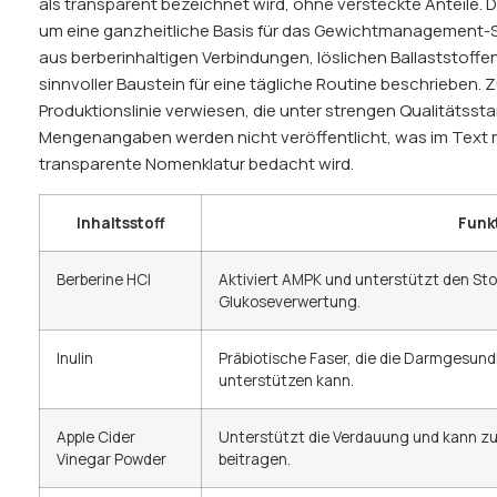
als transparent bezeichnet wird, ohne versteckte Anteile. D
um eine ganzheitliche Basis für das Gewichtmanagement-S
aus berberinhaltigen Verbindungen, löslichen Ballaststoffen
sinnvoller Baustein für eine tägliche Routine beschrieben. Z
Produktionslinie verwiesen, die unter strengen Qualitätsst
Mengenangaben werden nicht veröffentlicht, was im Text m
transparente Nomenklatur bedacht wird.
Inhaltsstoff
Funk
Berberine HCl
Aktiviert AMPK und unterstützt den Sto
Glukoseverwertung.
Inulin
Präbiotische Faser, die die Darmgesund
unterstützen kann.
Apple Cider
Unterstützt die Verdauung und kann zu
Vinegar Powder
beitragen.