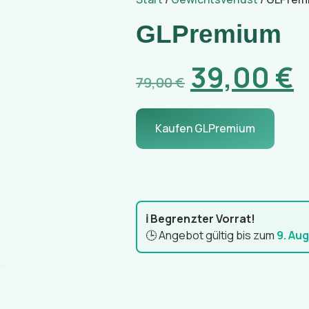
GLPremium
39,00
€
79,00
€
Kaufen GLPremium
ℹ️ Begrenzter Vorrat!
🕒 Angebot gültig bis zum
9. Au