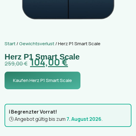
Start
/
Gewichtsverlust
/ Herz P1 Smart Scale
Herz P1 Smart Scale
104,00
€
259,00
€
Kaufen Herz P1 Smart Scale
ℹ️ Begrenzter Vorrat!
🕒 Angebot gültig bis zum
7. August 2026
.