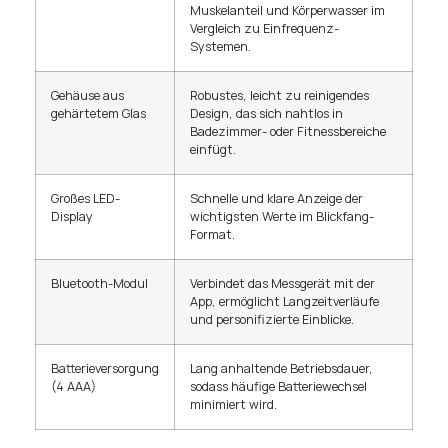
Muskelanteil und Körperwasser im
Vergleich zu Einfrequenz-
Systemen.
Gehäuse aus
Robustes, leicht zu reinigendes
gehärtetem Glas
Design, das sich nahtlos in
Badezimmer- oder Fitnessbereiche
einfügt.
Großes LED-
Schnelle und klare Anzeige der
Display
wichtigsten Werte im Blickfang-
Format.
Bluetooth-Modul
Verbindet das Messgerät mit der
App, ermöglicht Langzeitverläufe
und personifizierte Einblicke.
Batterieversorgung
Lang anhaltende Betriebsdauer,
(4 AAA)
sodass häufige Batteriewechsel
minimiert wird.